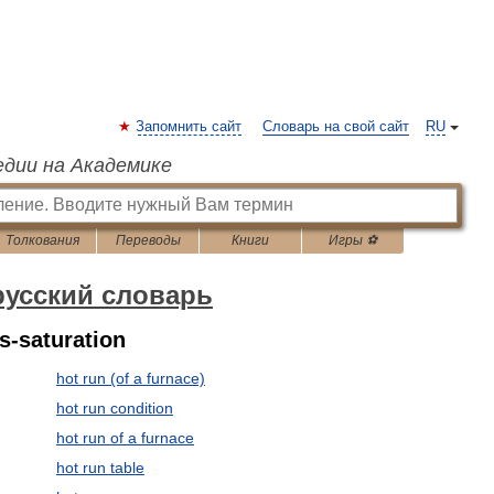
Запомнить сайт
Словарь на свой сайт
RU
едии на Академике
Толкования
Переводы
Книги
Игры ⚽
русский словарь
s-saturation
hot run (of a furnace)
hot run condition
hot run of a furnace
hot run table