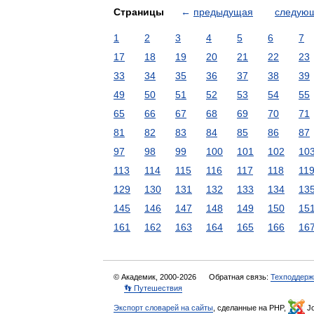
Страницы
←
предыдущая
следую
1
2
3
4
5
6
7
17
18
19
20
21
22
23
33
34
35
36
37
38
39
49
50
51
52
53
54
55
65
66
67
68
69
70
71
81
82
83
84
85
86
87
97
98
99
100
101
102
10
113
114
115
116
117
118
11
129
130
131
132
133
134
13
145
146
147
148
149
150
15
161
162
163
164
165
166
16
© Академик, 2000-2026
Обратная связь:
Техподдерж
👣 Путешествия
Экспорт словарей на сайты
, сделанные на PHP,
Jo