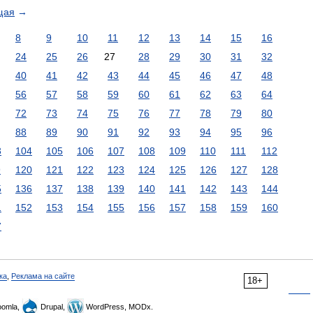
щая
→
8
9
10
11
12
13
14
15
16
24
25
26
27
28
29
30
31
32
40
41
42
43
44
45
46
47
48
56
57
58
59
60
61
62
63
64
72
73
74
75
76
77
78
79
80
88
89
90
91
92
93
94
95
96
3
104
105
106
107
108
109
110
111
112
9
120
121
122
123
124
125
126
127
128
5
136
137
138
139
140
141
142
143
144
1
152
153
154
155
156
157
158
159
160
7
ка
,
Реклама на сайте
18+
omla,
Drupal,
WordPress, MODx.